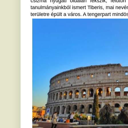
A város több különböző részre oszlik, de mindegyi
egyedisége. Róma otthont ad a világ legkisebb függet
mely a római katolikus egyház központja. 
Rómát az örök városként emlegetik, mert mindent át
millió turistát vonz ez az egyedülálló és különlege
nevezetességeinek és látványosságainak a megtekin