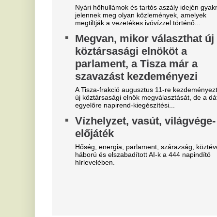
Rémületes látvány
M
borzasztotta el az embereket
l
Franco Baresi temetésén
a
v
Dida kificamodott kisujja sokaknak szemet szúrt.
Ne
Borul minden: Mohamed
ar
Szalah ma repülőre száll, ebbe
B
a csapatba igazol
V
Erre ki számított?
u
Szoboszlai a médiát okolja a
Az
liverpooli balhéért, visszatért
M
az igazi kapitányhelyettes
M
növekszik a feszültség
Má
A hosszúra nyúlt világbajnoki szabadság után
visszatért a csapatkapitányi poszt várományosa,
X
Dominik hátrébb került a listán.
M
Újabb magyar középpályás tért
M
haza - erősödik az NB1?
Ni
Újabb magyar középpályás tért haza: a Topolyától