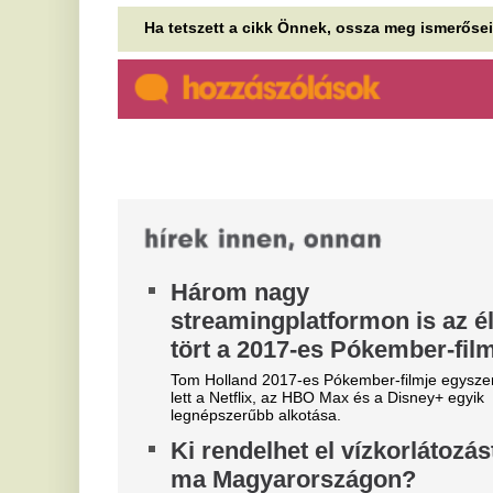
köztársasági elnököt a
A
parlament, a Tisza már a
t
szavazást kezdeményezi
n
A Tisza-frakció augusztus 11-re kezdeményezte az
m
új köztársasági elnök megválasztását, de a dátum
egyelőre napirend-kiegészítési...
Na
Vízhelyzet, vasút, világvége-
A
előjáték
f
Hőség, energia, parlament, szárazság, köztévé,
é
háború és elszabadított AI-k a 444 napindító
e
hírlevelében.
h
A 
fa
ve