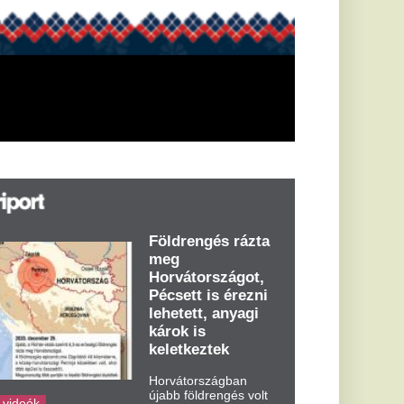
öldrengés rázta
eg
orvátországot,
écsett is érezni
ehetett, anyagi
árok is
eletkeztek
orvátországban
abb földrengés volt
pasztalható, az MTI
t írja: ezúttal 6,3-es
ősségű földrengés
zta meg
rvátországot
dden kora...