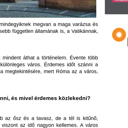
ivel érdemes közlekedni?
a tavasz, de a tél is kitűnő, 
 idő nagyon kellemes. A város 
an, de vonattal vagy busszal is 
son belüli közlekedésre, de ha 
 csupán az üvegablak mögül 
. 
i, mert ez Róma szíve és itt 
ESCO világörökségének része, 
utca és sikátor várja az ámuló 