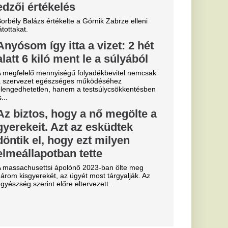
: Szoboszlai
 Salah
lytatja!
lágban: Szoboszlai
apattársa és barátja,
a igazol.
lsó útjára a
etetlen
dta el a halál.
ére a Premier
FC Barcelona
 került célkeresztbe.
 is legyűrte
TC, egy
érek az