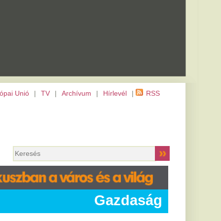
m
|
Hírlevél
|
RSS
Gazdaság