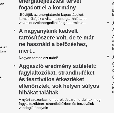
egható gesztus a
Bombameglepetés
egnagyobbtól: Lionel Messi
barátja, Mohamed
dománya a leégett madridi
Törökországban fo
árosrésznek
Bombameglepetés a futballvi
Dominik korábbi liverpooli cs
m először jótékonykodik a nyolcszoros
Mohamed Salah Törökországb
anylabdás.
Ezrek kísérték uto
efutott az ajánlat, amit
világfutball feledh
inícius Júnior már nem
legendáját
tasíthat vissza
Franco Baresit 66 évesen raga
 utolsó próbálkozás a Real Madrid részéről.
Hansi Flick kérés
egvan a Liverpoolból távozó
League-ből igazol
ohamed Szalah új klubja
világbajnokot az 
r amennyiben hihetünk a transzferguruknak.
A Manchester United klasszisa
abi Alonso imádta, José
Lengyel ellenfelét
ourinho most kivágta a Real
hazai pályán az F
adrid csillagát
lépésre a zöld-feh
ncs rá szükség ebben az idényben.
európai főtáblától