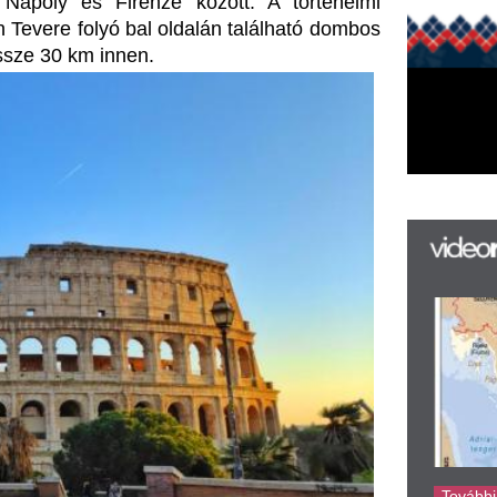
F
m
H
P
l
k
k
H
új
ta
az
er
rá
Ho
knek megvan a maga varázsa és 
ke
len államának is, a Vatikánnak, 
hat a történelem. Évente több 
s város. Érdemes időt szánni a 
tésére, mert Róma az a város, 