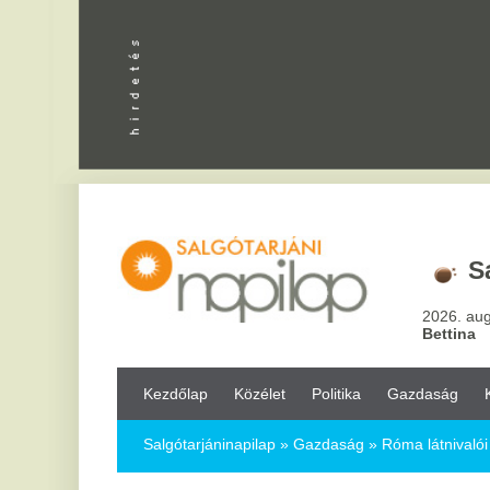
Salgótarj
2026. augusztus 6, csü
Bettina
Kezdőlap
Közélet
Politika
Gazdaság
Kultúra
Bul
Salgótarjáninapilap
»
Gazdaság »
Róma látnivalói egészen egye
Róma látnivalói egészen egyediek és k
2023.09.13.