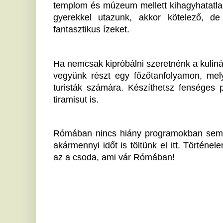
Ha tetszett a cikk Önnek, ossza meg ismerőseivel!
Három nagy
C
streamingplatformon is az élre
t
tört a 2017-es Pókember-film
a
Tom Holland 2017-es Pókember-filmje egyszerre
Sz
lett a Netflix, az HBO Max és a Disney+ egyik
re
legnépszerűbb alkotása.
tu
al
Ki rendelhet el vízkorlátozást
M
ma Magyarországon?
e
Nyári hőhullámok és tartós aszály idején gyakran
f
jelennek meg olyan közlemények, amelyek
megtiltják a vezetékes ivóvízzel történő...
„B
ko
Megvan, mikor választhat új
va