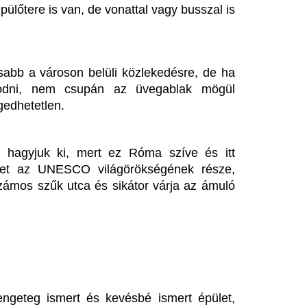
rt és kevésbé ismert épület, 
asz gelato, azaz a fagylalt. Ha 
t is nyugodtan élvezhetjük a 
et, hanem elkészíteni is, akkor 
 egy népszerű tevékenység a 
hit, raviolit vagy ínycsiklandó 
nivalók sem fogynak el soha, 
, vallás, gasztronómia – ez mind 