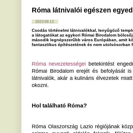
Csodás történelmi látnivalókkal, lenyűgöző templomokkal, rem
a látogatókat az egykori Római Birodalom bölcsője, Róma váro
második legnépszerűbb város Európában, amit köszönhet több
fantasztikus építészetének és nem utolsósorban finom ételein
Róma nevezetességei
 betekintést engednek a város
Római Birodalom erejét és befolyását is remekül me
látnivalók, akár a kulináris élvezetek miatt látogatu
okozni. 
Hol található Róma?
Róma Olaszország Lazio régiójának központja is egyb
csizma nyugati oldalán fekszik, félúton Nápoly és
tanulmányainkból ismert Tiberis, mai nevén Tevere fol
területre épült a város. A tengerpart mindössze 30 km 