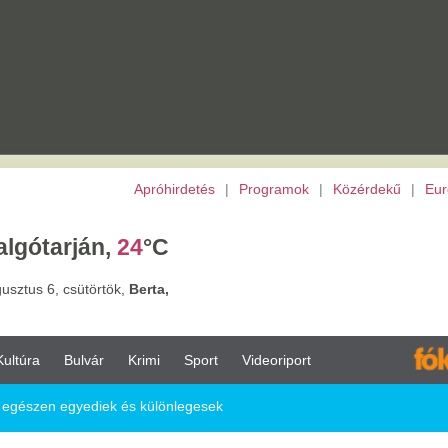
Apróhirdetés
|
Programok
|
Közérdekű
|
Európai Unió
|
TV
|
Archívu
án,
24
°C
törtök,
Berta,
vár
Krimi
Sport
Videoriport
diek és különlegesek
ülönlegesek