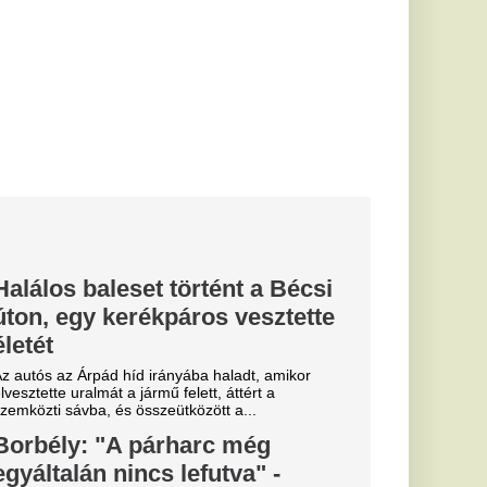
 vizet: 2 hét
e a súlyából
adékbevitel nemcsak
ködéséhez
stsúlycsökkentésben
 nő megölte a
esküdtek
t milyen
tte
23-ban ölte meg
most tárgyalják. Az
ezett...