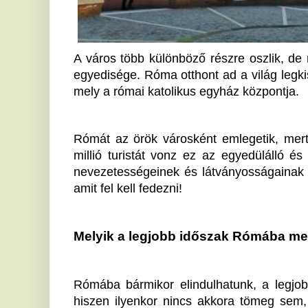
amit fel kell fedezni!
Melyik a legjobb időszak Rómába menni, és m
Rómába bármikor elindulhatunk, a legjobb az ősz és 
hiszen ilyenkor nincs akkora tömeg sem, viszont az
remekül megközelíthető, két nemzetközi repülőtere is v
egy különleges élmény lehet ide utazni. 
A metró, a taxi vagy a busz a legalkalmasabb a váro
valódi élményekkel szeretnénk gazdagodni, nem
tekinteni a városra, akkor a gyaloglás elengedhetetlen
A történelmi központot semmiképpen se hagyjuk k
található a legtöbb látnivaló. Ez a terület az UN
amelyet az Aurelianus-falak határolnak. Számos szűk 
turistákat. 