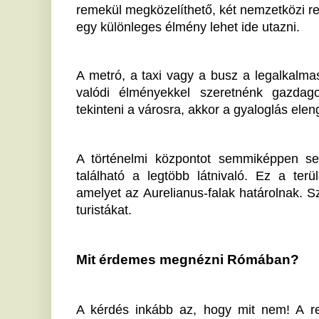
Mit érdemes megnézni Rómában? 
A kérdés inkább az, hogy mit nem! A rengeteg isme
templom és múzeum mellett kihagyhatatlan az igazi ol
gyerekkel utazunk, akkor kötelező, de felnőttkén
fantasztikus ízeket. 
Ha nemcsak kipróbálni szeretnénk a kulináris élvezetek
vegyünk részt egy főzőtanfolyamon, mely Rómában
turisták számára. Készíthetsz fenséges pizzát, gnocc
tiramisut is. 
Rómában nincs hiány programokban sem, ahogy a lát
akármennyi időt is töltünk el itt. Történelem, kultúra
az a csoda, ami vár Rómában!