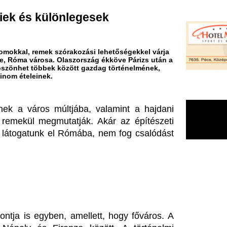
ek szórakozási lehetőségekkel várja
sa. Olaszország ékköve Párizs után a
ek között gazdag történelmének,
ek.
 múltjába, valamint a hajdani 
gmutatják. Akár az építészeti 
nk el Rómába, nem fog csalódást 
en, amellett, hogy főváros. A 
 Firenze között. A történelmi 
yó bal oldalán található dombos 
innen. 