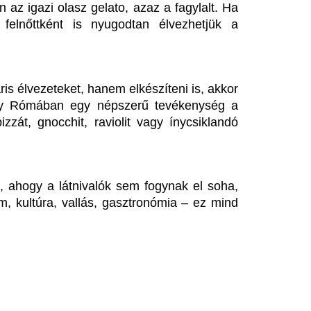
sökkenti a reaktor
Halálos baleset tö
eljesítményét a krskói
úton, egy kerékpá
tomerőmű
életét
erda éjszakától fokozatosan csökkenti
Az autós az Árpád híd irányá
aktorának teljesítményét a szlovén-horvát
elvesztette uralmát a jármű fel
lajdonú Krsko Atomerőmű (NEK) a Száva
szemközti sávba, és összeütkö
acsony...
Borbély: "A párh
agyar Péter: átfogó
egyáltalán nincs l
nergiafejlesztési tervet
edzői értékelés
ogadott el a kormány
Borbély Balázs értékelte a Gó
ővítjük az energiatároló kapacitásokat,
látottakat.
rszerűsítjük a villamosenergia-hálózatot,
lamint szélenergetikai és geotermikus...