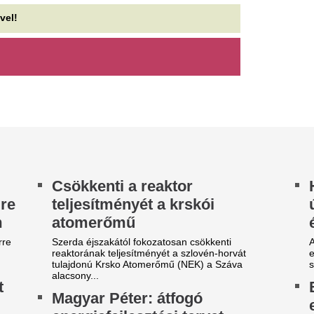
Anyósom így itta a
alatt 6 kiló ment l
 nagyanyáink kedvelt
artósítószere volt, de te már
A megfelelő mennyiségű foly
a szervezet egészséges mű
e használd a befőzéshez,
elengedhetetlen, hanem a te
is...
ert...
Az biztos, hogy a
gyon fontos ezt tudni!
gyerekeit. Azt az 
ggasztó eredmény született:
döntik el, hogy ez
agylaltozókat, strandbüféket
elmeállapotban te
s fesztiválos étkezdéket
A massachusettsi ápolónő 20
llenőriztek, sok helyen súlyos
három kisgyerekét, az ügyét 
ibákat találtak
ügyészség szerint előre elterv
nyári szezonban emberek tízezrei fordulnak meg
gylaltozókban, strandbüfékben és fesztiválok
ndéglátóhelyein.