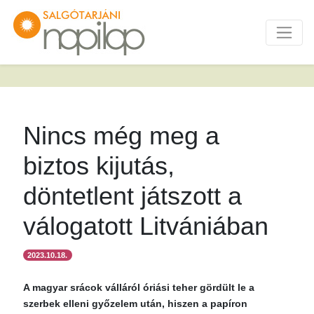
Nincs még meg a
biztos kijutás,
döntetlent játszott a
válogatott Litvániában
2023.10.18.
A magyar srácok válláról óriási teher gördült le a
szerbek elleni győzelem után, hiszen a papíron