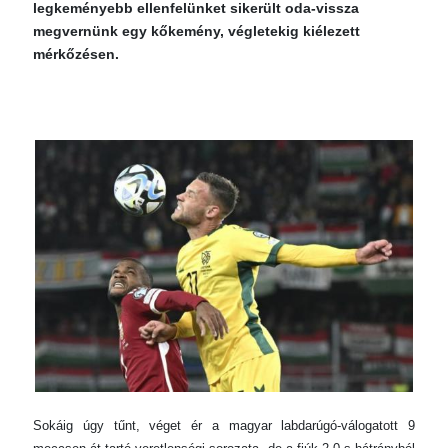
legkeményebb ellenfelünket sikerült oda-vissza
megvernünk egy kőkemény, végletekig kiélezett
mérkőzésen.
Sokáig úgy tűnt, véget ér a magyar labdarúgó-válogatott 9