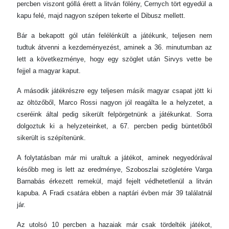
percben viszont góllá érett a litván fölény, Cernych tört egyedül a
kapu felé, majd nagyon szépen tekerte el Dibusz mellett.
Bár a bekapott gól után felélénkült a játékunk, teljesen nem
tudtuk átvenni a kezdeményezést, aminek a 36. minutumban az
lett a következménye, hogy egy szöglet után Sirvys vette be
fejjel a magyar kaput.
A második játékrészre egy teljesen másik magyar csapat jött ki
az öltözőből, Marco Rossi nagyon jól reagálta le a helyzetet, a
cseréink által pedig sikerült felpörgetnünk a játékunkat. Sorra
dolgoztuk ki a helyzeteinket, a 67. percben pedig büntetőből
sikerült is szépítenünk.
A folytatásban már mi uraltuk a játékot, aminek negyedórával
később meg is lett az eredménye, Szoboszlai szögletére Varga
Barnabás érkezett remekül, majd fejelt védhetetlenül a litván
kapuba. A Fradi csatára ebben a naptári évben már 39 találatnál
jár.
Az utolsó 10 percben a hazaiak már csak tördelték játékot,