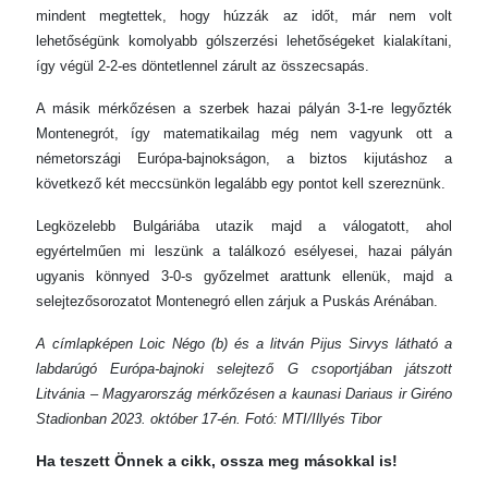
mindent megtettek, hogy húzzák az időt, már nem volt
lehetőségünk komolyabb gólszerzési lehetőségeket kialakítani,
így végül 2-2-es döntetlennel zárult az összecsapás.
A másik mérkőzésen a szerbek hazai pályán 3-1-re legyőzték
Montenegrót, így matematikailag még nem vagyunk ott a
németországi Európa-bajnokságon, a biztos kijutáshoz a
következő két meccsünkön legalább egy pontot kell szereznünk.
Legközelebb Bulgáriába utazik majd a válogatott, ahol
egyértelműen mi leszünk a találkozó esélyesei, hazai pályán
ugyanis könnyed 3-0-s győzelmet arattunk ellenük, majd a
selejtezősorozatot Montenegró ellen zárjuk a Puskás Arénában.
A címlapképen Loic Négo (b) és a litván Pijus Sirvys látható a
labdarúgó Európa-bajnoki selejtező G csoportjában játszott
Litvánia – Magyarország mérkőzésen a kaunasi Dariaus ir Giréno
Stadionban 2023. október 17-én. Fotó: MTI/Illyés Tibor
Ha teszett Önnek a cikk, ossza meg másokkal is!