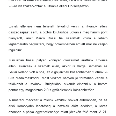
meccsen át tartó veretlenségi sorozata, de a fiúk 2-0-s hátrányból
2-2-re visszazárkóztak a Litvánia elleni Eb-selejtezőn.
Ennek ellenére nem lehetett félvállról venni a litvánok elleni
összecsapást sem, a biztos kijutáshoz ugyanis még három pont
hiányzott, amit Marco Rossi fiai szerettek volna a lehető
leghamarabb begyűjteni, hogy novemberben emiatt már ne kelljen
izgulniuk.
Júniusban hazai pályán könnyed győzelmet arattunk Litvánia
ellen, akárcsak a szerbek ellen, akkor is Varga Barnabás és
Sallai Roland volt a hős, az ő góljaiknak köszönhetően tudtunk 2-
0-ra diadalmaskodni. Most viszont nagyon jó formában várták a
találkozót a litvánok, Bulgáriából sikerült elhozniuk a három
pontot egy magabiztos 2-0-s győzelemnek köszönhetően.
A mostani meccset a mieink kezdték sokkal aktívabban, de az
első komolyabb lehetőség a hazaiak előtt adódott, a lövés
azonban a pálya egyenetlensége miatt jócskán fölé ment. A 21.