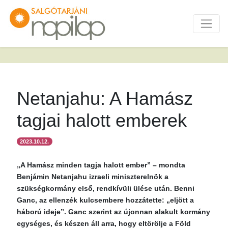
Netanjahu: A Hamász
tagjai halott emberek
2023.10.12.
„A Hamász minden tagja halott ember” – mondta
Benjámin Netanjahu izraeli miniszterelnök a
szükségkormány első, rendkívüli ülése után. Benni
Ganc, az ellenzék kulcsembere hozzátette: „eljött a
háború ideje”. Ganc szerint az újonnan alakult kormány
egységes, és készen áll arra, hogy eltörölje a Föld